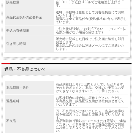
販売数量
合、TEL、またはメールでご連絡差し上げま
す。
送料、手数料は原則としてお客様負担にてお願
いいたします。
商品代金以外の必要料金
消費税は全て商品代金(税込価格)に含んで表示し
ています。
ご注文後6日以内にお支払下さい。（コンビニ払
申込の有効期限
込票が届かない場合を除きます）
販売時に記載した日程でご注文順に製造し即日
発送します。
引き渡し時期
※上記以外の場合は別途メールにてご連絡いた
します。
返品・不良品について
商品到着日より7日以内とさせていただきます。
返品期限・条件
それを過ぎますと、返品、交換のご要望はお受
けできなくなりますので、ご了承ください。
お客様都合の場合はご容赦ください。ただし、
返品送料
不良品交換、誤品配送交換は当社負担とさせて
いただきます。
万一不良品等がございましたら、当店の在庫状
況を確認のうえ、新品と交換させていただきま
す。
不良品
商品到着後7日以内にメールまたは電話でご連絡
ください。それを過ぎますと返品交換のご要望
はお受けできなくなりますので、ご了承くださ
い。