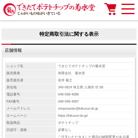
特定商取引法に関する表示
店舗情報
ショップ名
できたてポテトチップの菊水堂
販売業者
有限会社 菊水堂
販売責任者
岩井 菊之
所在地
340-0824 埼玉県 八潮市 垳 58
電話番号
048-598-4086
FAX番号
048-598-4087
メールアドレス
shopmaster@kikusui-do.jp
ホームページ
https://kikusui-do.jp/
取扱商品
ポテトチップ
許認可・資格
必要なし
ご注文いただきました商品の納期変更がある場