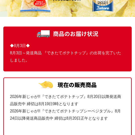
◆8月3日◆
8月3日～発送商品 『できたてポテトチップ』の出荷を完了いた
しました。
2026年新じゃが!!『できたてポテトチップ』8月20日以降発送商
品販売中 締切は8月19日9時となります
2026年新じゃが!!『できたてポテトチップシーベジタブル』8月
24日以降発送商品販売中 締切は8月20日正午となります