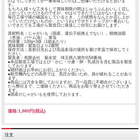
のようにできたてが一番美味しいのはご想像いただけると思いま
す。
もちろん様々な工夫をして賞味期限の間はじゅうぶんおいしく召し
【配達希望日・時間について】
上がっていただけるのですが、やはりできたてにはかないません。
商品発送時にヤマト運輸の伝票番号をメールでお知らせします。クロネコメンバー
毎日工場で味の確認をしているとき、この状態をなんとか召し上が
ズにご登録いただくか、下記でお受け取りの日時をご指定ください。
っていただけないものか…というわけでポテトチップが一番おいし
http://toi.kuronekoyamato.co.jp/cgi-bin/tneko
いできたてを工場から製造日に発送しご自宅にお届けします。
原材料名：じゃがいも（国産、遺伝子組換えでない）、植物油脂
（米油、パーム油）、食塩
内容量：120g×3袋（1箱あたり）
賞味期限：製造日より2週間
保存方法：直射日光および高温多湿の場所を避け常温で保存してく
ださい。
製造者：有限会社 菊水堂 埼玉県八潮市垳58番地
●本品製造工場ではえび・かに・小麦・卵・乳成分を含む製品を製造
しております。
●開封後はお早めにお召し上がりください。
●航空機内などの高所では、気圧が低いため、袋が破れることがあり
ます。
●商品には万全を期しておりますが、万一品質に不都合がございまし
たら弊社まで、ご連絡ください。商品をお取り替えさせていただき
ます。
●国産のじゃがいもを使用しております。
価格:
1,980円
(税込)
注文