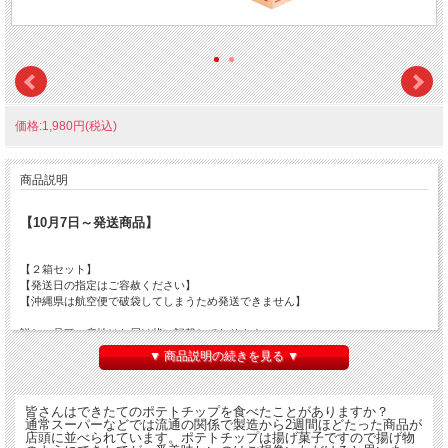
価格:1,980円(税込)
商品説明
【10月7日～発送商品】
【２箱セット】
【発送日の指定はご容赦ください】
【沖縄県は航空便で破袋してしまうため発送できません】
詳しい品種、産地はお届け状に記載しております。
▼ 商品説明の続きを見る ▼
厳選した素材を使用し自社工場でポテトチップを生産しそのまま即日発送します！
じゃがいもの味がいきている、できたてそのままのシンプルな商品です。
皆さんはできたてのポテトチップを食べたことがありますか？
いままでなかなか召し上がれなかったできたてのポテトチップがご自宅でお召し上
通常スーパーなどでは流通の関係で製造から2週間ほどたった商品が
がりいただけます。
店頭に並べられています。ポテトチップは揚げ菓子ですので揚げ物
【送料は関東近県650円/他はご利用案内をご参照ください】