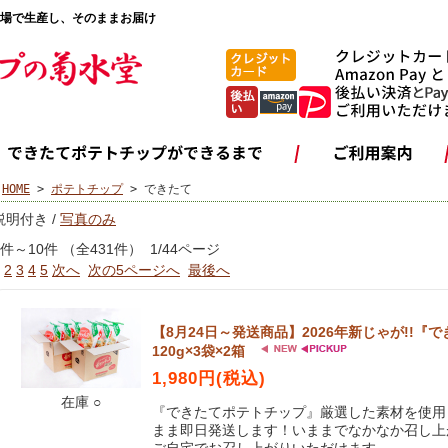
場で生産し、そのままお届け
HOME
>
ポテトチップ
> できたて
らせ
説明付き /
写真のみ
1件～10件 （全431件） 1/44ページ
2
3
4
5
次へ
次の5ページへ
最後へ
【8月24日～発送商品】2026年新じゃが!!
120g×3袋×2箱
1,980円(税込)
在庫 ○
『できたてポテトチップ』厳選した素材を使用
まま即日発送します！いままでなかなか召し上