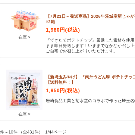
【7月21日～発送商品】2026年茨城産新じゃが
×2箱
1,980円(税込)
在庫 ×
『できたてポテトチップ』厳選した素材を使用
まま即日発送します！いままでなかなか召し上
ご自宅でお召し上がりいただけます。
【新埼玉みやげ】 『肉汁うどん味 ポテトチップス
【送料無料！】
1,950円(税込)
岩崎食品工業と菊水堂のコラボで作った埼玉名
在庫 ×
1件～10件 （全431件） 1/44ページ