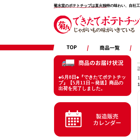
菊水堂のポテトチップは直火独特の味わい、自社工
お知
◆6月8日◆『できたてポテトチッ
プ』【5月11日～発送】商品の
1
出荷を完了しました。