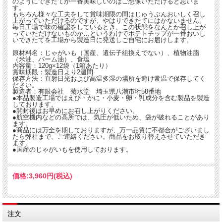
のようにできたてが一番美味しいのはご想像いただけると思いま
す。
店頭販売向け商品と同じものを送料無料でお送りします。
もちろん様々な工夫をして賞味期限の間はじゅうぶんおいしく召し
商品は1箱12袋入りです。ご近所で、職場の皆様でまとめてご注文はいかがでしょ
上がっていただけるのですが、やはりできたてにはかないません。
うか？
毎日工場で味の確認をしているとき、この状態をなんとか召し上が
っていただけないものか…というわけでポテトチップが一番おいし
いできたてを工場から製造日に発送しご自宅にお届けします。
詳しい品種、産地はお届け状に記載しております。
原材料名：じゃがいも（国産、遺伝子組換えでない）、植物油脂
（米油、パーム油）、食塩
厳選した素材を使用し自社工場でポテトチップを生産しそのまま即日発送します！
内容量：120g×12袋（1箱あたり）
賞味期限：製造日より2週間
じゃがいもの味がいきている、できたてそのままのシンプルな商品です。
保存方法：直射日光および高温多湿の場所を避け常温で保存してく
いままでなかなか召し上がれなかったできたてのポテトチップがご自宅でお召し上
ださい。
がりいただけます。
製造者：有限会社 菊水堂 埼玉県八潮市垳58番地
●本品製造工場ではえび・かに・小麦・卵・乳成分を含む製品を製造
しております。
【発送日の指定はご容赦ください】
●開封後はお早めにお召し上がりください。
【配達希望日・時間について】
●航空機内などの高所では、気圧が低いため、袋が破れることがあり
商品発送時にヤマト運輸の伝票番号をメールでお知らせします。下記でお受け取り
ます。
の日時をご指定ください。
●商品には万全を期しておりますが、万一品質に不都合がございまし
たら弊社まで、ご連絡ください。商品をお取り替えさせていただき
http://toi.kuronekoyamato.co.jp/cgi-bin/tneko
ます。
●国産のじゃがいもを使用しております。
価格:
3,960円
(税込)
注文