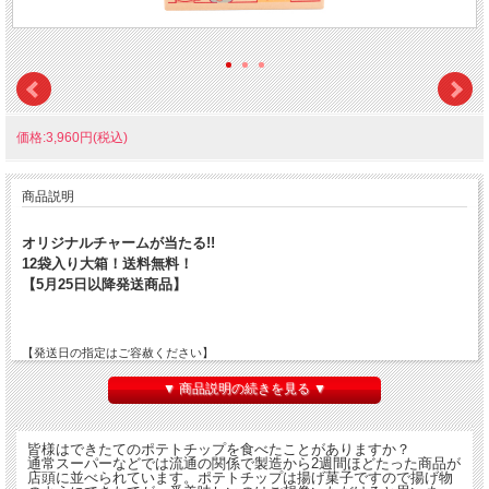
価格:3,960円(税込)
商品説明
オリジナルチャームが当たる!!
12袋入り大箱！送料無料！
【5月25日以降発送商品】
【発送日の指定はご容赦ください】
【沖縄県は航空便で破袋してしまうため発送できません】
【本商品を購入し、転売することはおやめください】
▼ 商品説明の続きを見る ▼
今回発送商品はランダムに「できたてポテトチップ」オリジナルチャームを50個入
皆様はできたてのポテトチップを食べたことがありますか？
れさせていただきます。超レア、超限定....手作りです!!※箱の下の方に入っている
通常スーパーなどでは流通の関係で製造から2週間ほどたった商品が
事がありますので、開封時にはご注意ください。
店頭に並べられています。ポテトチップは揚げ菓子ですので揚げ物